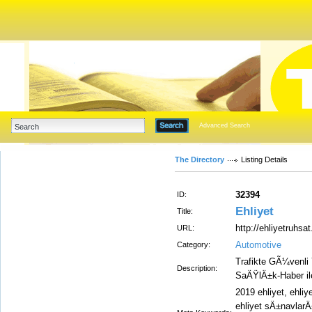
Advanced Search
The Directory
Listing Details
32394
ID:
Ehliyet
Title:
http://ehliyetruhsa
URL:
Automotive
Category:
Trafikte GÃ¼venli Y
Description:
SaÄŸlÄ±k-Haber ile 
2019 ehliyet, ehliy
ehliyet sÄ±navlarÄ