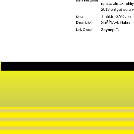
Meta Keywords:
ruhsat almak, ehliy
2019 ehliyet soru 
Trafikte GÃ¼venli Y
Meta
SaÄŸlÄ±k-Haber ile 
Description:
Zeynep T.
Link Owner: